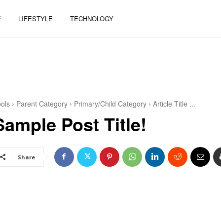
E
LIFESTYLE
TECHNOLOGY
ols
Parent Category
Primary/Child Category
Article Title ...
Sample Post Title!
Share