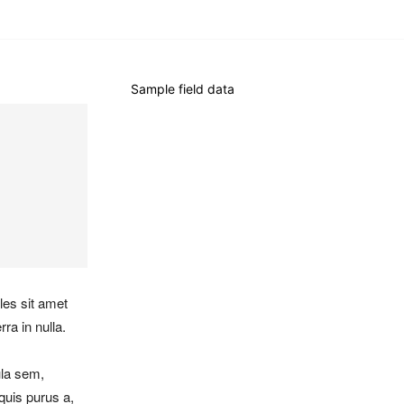
Sample field data
les sit amet
ra in nulla.
ula sem,
quis purus a,