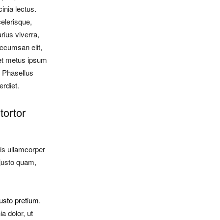
acinia lectus.
elerisque,
rius viverra,
accumsan elit,
eet metus ipsum
 Phasellus
erdiet.
tortor
tis ullamcorper
justo quam,
justo pretium
.
a dolor, ut