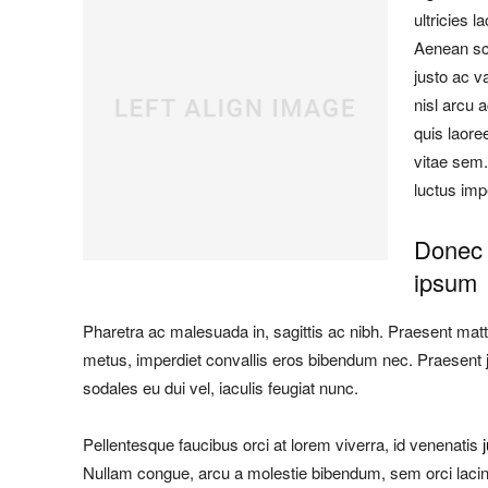
ultricies l
Aenean sc
justo ac va
nisl arcu 
quis laor
vitae sem.
luctus imp
Donec 
ipsum
Pharetra ac malesuada in, sagittis ac nibh. Praesent mat
metus, imperdiet convallis eros bibendum nec. Praesent 
sodales eu dui vel, iaculis feugiat nunc.
Pellentesque faucibus orci at lorem viverra, id venenatis
Nullam congue, arcu a molestie bibendum, sem orci lacini